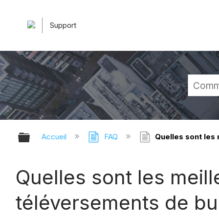
Support
Développer/réduire la hiérarchie 
Accueil
FAQ
Quelles sont les 
Quelles sont les meill
téléversements de bu