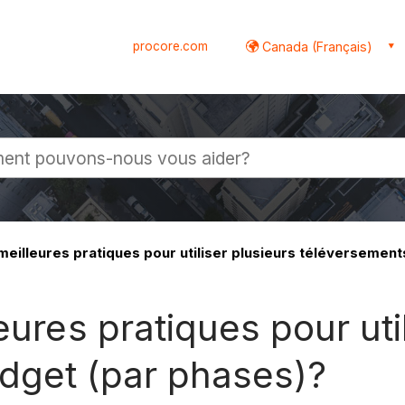
procore.com
Canada (Français)
globale
meilleures pratiques pour utiliser plusieurs téléversemen
eures pratiques pour uti
dget (par phases)?