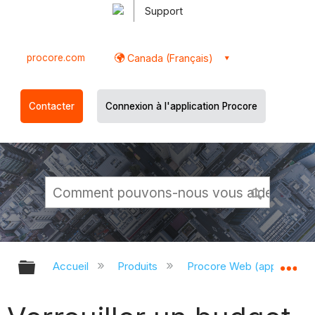
Support
procore.com
Canada (Français)
Contacter
Connexion à l'application Procore
Développer/réduire la hiérarchie g
Dé
Accueil
Produits
Procore Web (app.proco