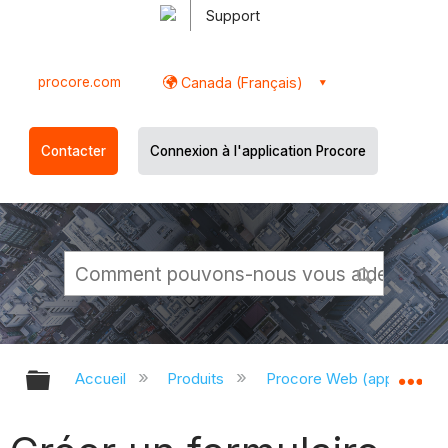
Support
procore.com
Canada (Français)
Contacter
Connexion à l'application Procore
Développer/réduire la hiérarchie g
Dé
Accueil
Produits
Procore Web (app.proco