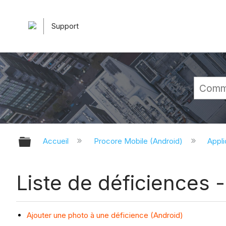
Support
Développer/réduire la hiérarchie 
Accueil
Procore Mobile (Android)
Appli
Liste de déficiences -
Ajouter une photo à une déficience (Android)