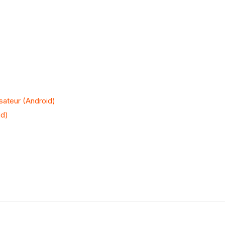
isateur (Android)
id)