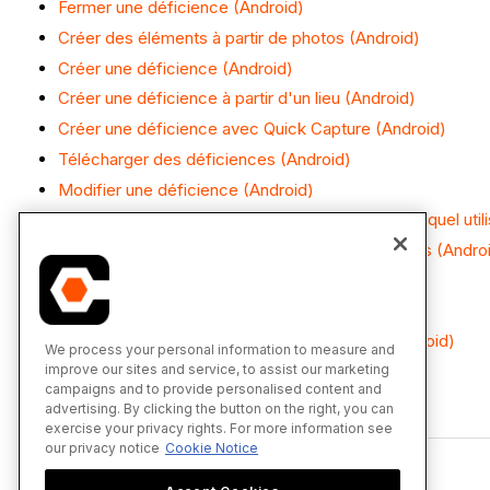
Fermer une déficience (Android)
Créer des éléments à partir de photos (Android)
Créer une déficience (Android)
Créer une déficience à partir d'un lieu (Android)
Créer une déficience avec Quick Capture (Android)
Télécharger des déficiences (Android)
Modifier une déficience (Android)
Envoyer des déficiences par courriel à n’importe quel util
Notifier les personnes assignées des déficiences (Andro
Réaffecter une déficience (Android)
Répondre à une déficience (Android)
Rechercher et filtrer la liste de déficiences (Android)
We process your personal information to measure and
improve our sites and service, to assist our marketing
Afficher les déficiences (Android)
campaigns and to provide personalised content and
advertising. By clicking the button on the right, you can
exercise your privacy rights. For more information see
our privacy notice
Cookie Notice