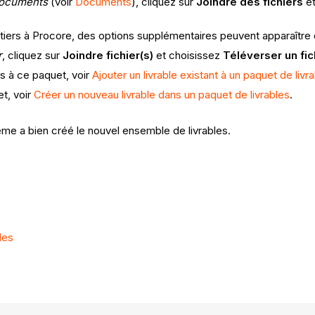
 Documents
(voir
Documents
), cliquez sur
Joindre des fichiers
et
s tiers à Procore, des options supplémentaires peuvent apparaître
r
, cliquez sur
Joindre fichier(s)
et choisissez
Téléverser un fic
ts à ce paquet, voir
Ajouter un livrable existant à un paquet de livr
et, voir
Créer un nouveau livrable dans un paquet de livrables
.
me a bien créé le nouvel ensemble de livrables.
les