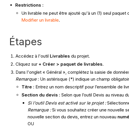
Restrictions :
Un livrable ne peut être ajouté qu'à un (1) seul paquet 
Modifier un livrable
.
Étapes
Accédez à l'outil
Livrables
du projet.
Cliquez sur
+ Créer > paquet de livrables
.
Dans l'onglet « Général », complétez la saisie de donnée
Remarque
: Un astérisque (*) indique un champ obligatoi
Titre :
Entrez un nom descriptif pour l’ensemble de liv
Section du devis :
Selon que l’outil Devis au niveau d
Si l'outil Devis est activé sur le projet :
Sélectionne
Remarque :
Si vous souhaitez créer une nouvelle sec
nouvelle section du devis, entrez un nouveau
numé
OU