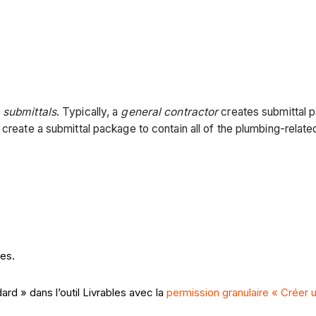
e
submittals
. Typically, a
general contractor
creates submittal pa
create a submittal package to contain all of the plumbing-related
les.
rd » dans l’outil Livrables avec la
permission granulaire « Créer 