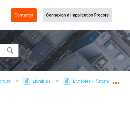
Contacter
Connexion à l'application Procore
projet
Livrables
Livrables - Tutoriels
Cr
Dév