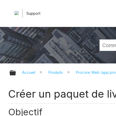
Support
Développer/réduire la hiérarchie 
Accueil
Produits
Procore Web (app.pr
Créer un paquet de li
Objectif