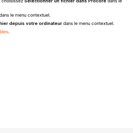
 choisissez
Sélectionner un fichier dans Procore
dans le
 dans le menu contextuel.
hier depuis votre ordinateur
dans le menu contextuel.
ables
.