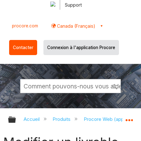
Support
procore.com
Canada (Français)
Contacter
Connexion à l'application Procore
Développer/réduire la hiérarchie g
Dé
Accueil
Produits
Procore Web (app.proco