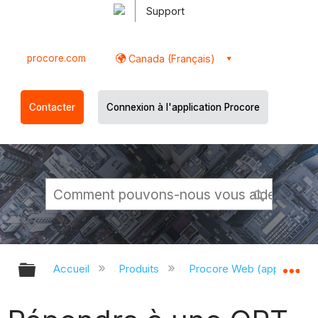
Support
procore.com
Canada (Français)
Contacter
Connexion à l'application Procore
Développer/réduire la hiérarchie g
Dé
Accueil
Produits
Procore Web (app.proco