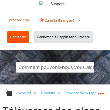
Support
procore.com
Canada (Français)
Contacter
Connexion à l'application Procore
Développer/réduire la hiérarchie g
Dé
Accueil
Produits
Procore Web (app.proco