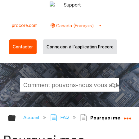
Support
procore.com
Canada (Français)
Contacter
Connexion à l'application Procore
Développer/réduire la hiérarchie g
Dé
Accueil
FAQ
Pourquoi mes téléve