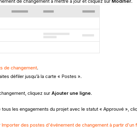
nement de changement à mettre à jour et cliquez sur
Modifier
.
ts de changement
.
es défiler jusqu’à la carte « Postes ».
 changement, cliquez sur
Ajouter une ligne
.
e tous les engagements du projet avec le statut « Approuvé », cl
r
Importer des postes d'événement de changement à partir d'un f