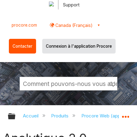
Support
procore.com
Canada (Français)
Contacter
Connexion à l'application Procore
Développer/réduire la hiérarchie g
Dé
Accueil
Produits
Procore Web (app.proco