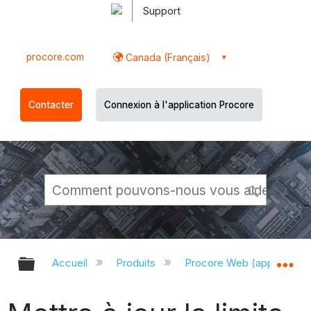
Support
procore.com
Canada (Français)
Contacter
Connexion à l'application Procore
Développer/réduire la hiérarchie g
Dé
Accueil
Produits
Procore Web (app.proco