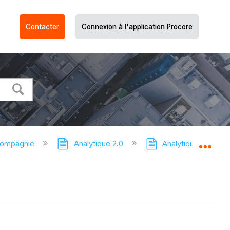
Contacter
Connexion à l'application Procore
compagnie
Analytique 2.0
Analytique - Tutori
Dév