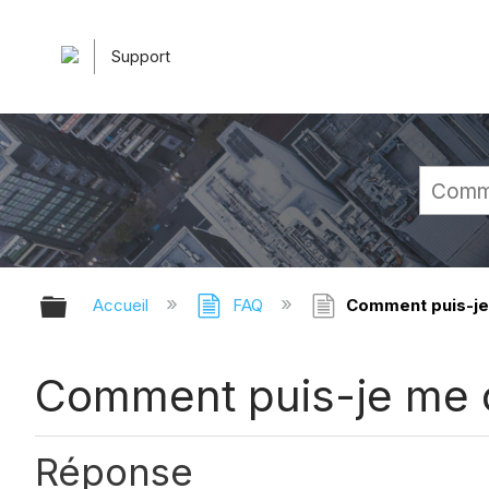
Support
Développer/réduire la hiérarchie 
Accueil
FAQ
Comment puis-je 
Comment puis-je me c
Réponse