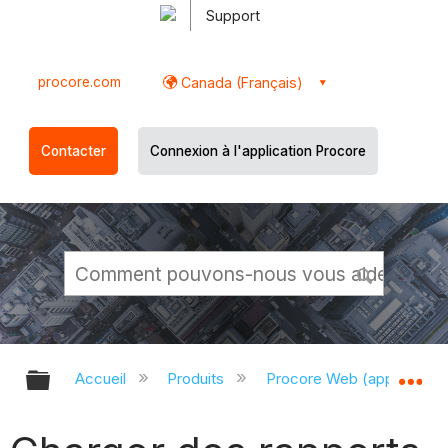
Support
procore.com
Canada (Français)
Contacter
Connexion à l'application Procore
Développer/réduire la hiérarchie g
Dé
Accueil
Produits
Procore Web (app.proco