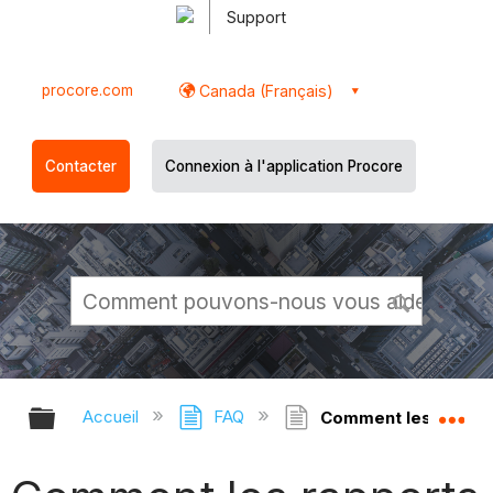
Support
procore.com
Canada (Français)
Contacter
Connexion à l'application Procore
Développer/réduire la hiérarchie g
Dé
Accueil
FAQ
Comment les rapports