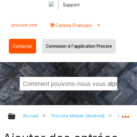
Support
procore.com
Canada (Français)
Contacter
Connexion à l'application Procore
Développer/réduire la hiérarchie g
Dé
Accueil
Procore Mobile (Android)
Applicati