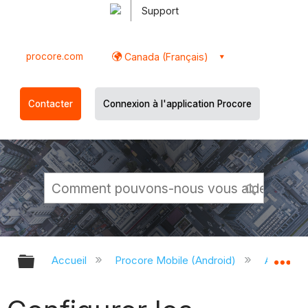
Support
procore.com
Canada (Français)
Contacter
Connexion à l'application Procore
Développer/réduire la hiérarchie g
Dé
Accueil
Procore Mobile (Android)
Applicati