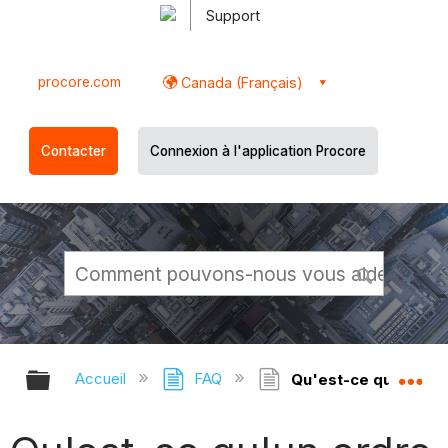
Support
procore.com
Canada (Français)
Contacter
Connexion à l'application Procore
Développer/réduire la hiérarchie g
Dé
Accueil
FAQ
Qu'est-ce qu'un or