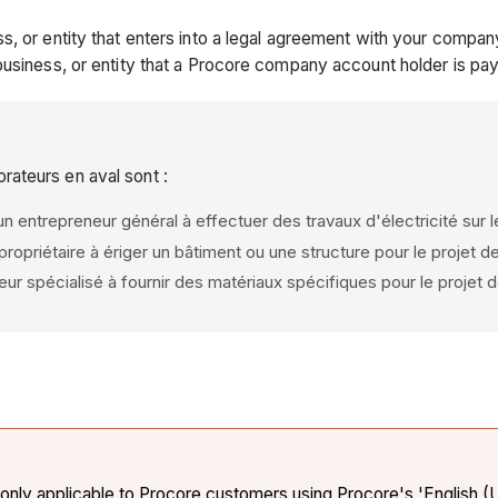
ess, or entity that enters into a legal agreement with your compa
business, or entity that a Procore company account holder is pa
rateurs en aval sont :
 entrepreneur général à effectuer des travaux d'électricité sur l
opriétaire à ériger un bâtiment ou une structure pour le projet de
ur spécialisé à fournir des matériaux spécifiques pour le projet d
nly applicable to Procore customers using Procore's 'English (Uni