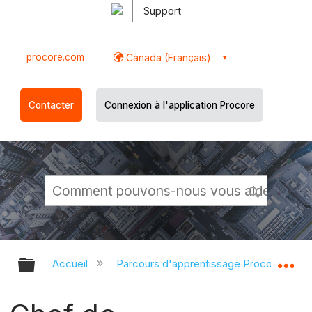
Support
procore.com
Canada (Français)
Contacter
Connexion à l'application Procore
Développer/réduire la hiérarchie g
Dé
Accueil
Parcours d'apprentissage Procore