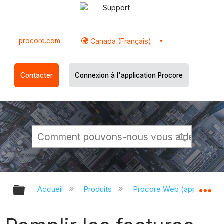
Support
procore.com
Canada (Français)
Contacter
Connexion à l'application Procore
Développer/réduire la hiérarchie g
Dé
Accueil
Produits
Procore Web (app.proco