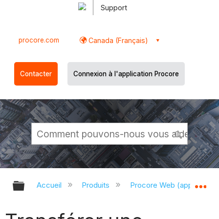
Support
procore.com
Canada (Français)
Contacter
Connexion à l'application Procore
Développer/réduire la hiérarchie g
Dé
Accueil
Produits
Procore Web (app.proco