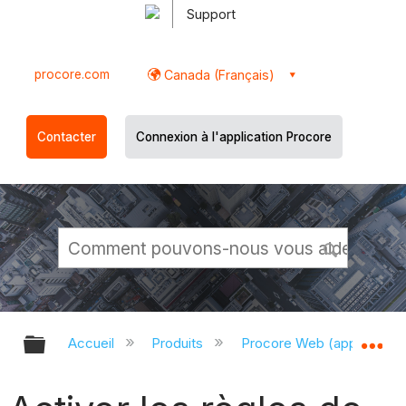
Support
procore.com
Canada (Français)
Contacter
Connexion à l'application Procore
Développer/réduire la hiérarchie g
Dé
Accueil
Produits
Procore Web (app.proco