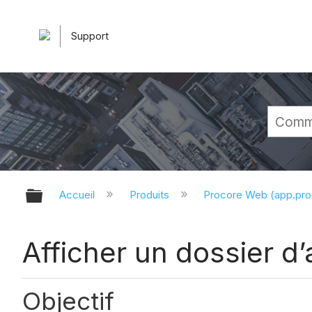
Support
Développer/réduire la hiérarchie 
Accueil
Produits
Procore Web (app.pr
Afficher un dossier d’
Objectif