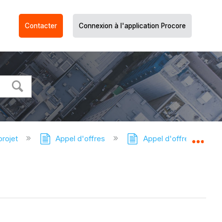
Contacter
Connexion à l'application Procore
projet
Appel d'offres
Appel d'offres - Tutori
Dév