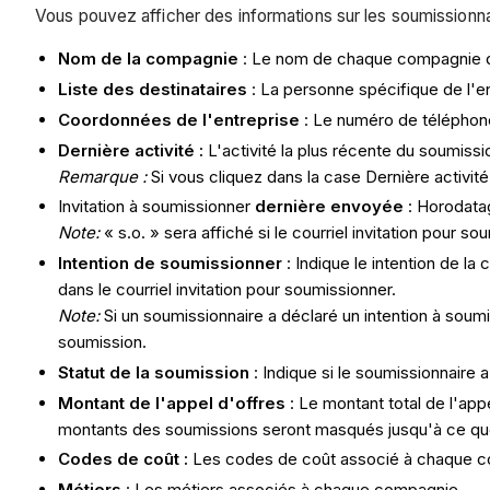
Vous pouvez afficher des informations sur les soumissionna
Nom de la compagnie
: Le nom de chaque compagnie qui
Liste des destinataires
: La personne spécifique de l'ent
Coordonnées de l'entreprise
:
Le numéro de téléphone 
Dernière activité :
L'activité la plus récente du soumissi
Remarque :
Si vous cliquez dans la case Dernière activité
Invitation à soumissionner
dernière envoyée
: Horodatag
Note:
« s.o. » sera affiché si le courriel invitation pour 
Intention de soumissionner
: Indique le intention de l
dans le courriel invitation pour soumissionner.
Note:
Si un soumissionnaire a déclaré un intention à soumi
soumission.
Statut de la soumission
: Indique si le soumissionnaire
Montant de l'appel d'offres
: Le montant total de l'app
montants des soumissions seront masqués jusqu'à ce que 
Codes de coût :
Les codes de coût associé à chaque c
Métiers
: Les métiers associés à chaque compagnie.