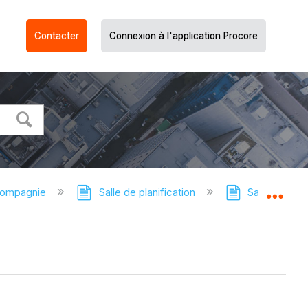
Contacter
Connexion à l'application Procore
compagnie
Salle de planification
Salle de plani
Dév