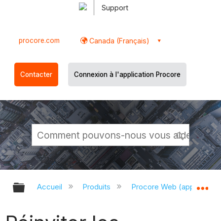
Support
procore.com
Canada (Français)
Contacter
Connexion à l'application Procore
Développer/réduire la hiérarchie g
Dé
Accueil
Produits
Procore Web (app.proco