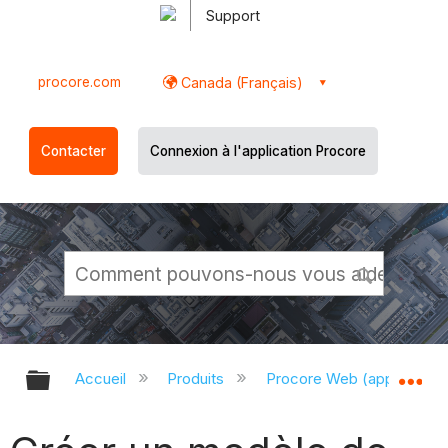
Support
procore.com
Canada (Français)
Contacter
Connexion à l'application Procore
Développer/réduire la hiérarchie g
Dé
Accueil
Produits
Procore Web (app.proco