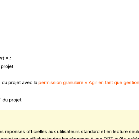
t » :
 projet.
 du projet avec la
permission granulaire « Agir en tant que gestio
 du projet.
 réponses officielles aux utilisateurs standard et en lecture seule
projet puisse afficher toutes les réponses à une QRT qu’il a créé