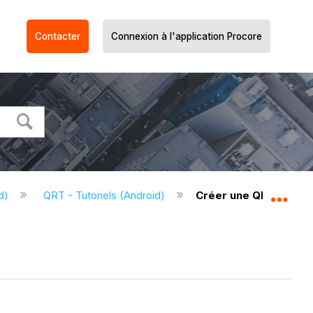
Contacter
Connexion à l'application Procore
id)
QRT - Tutoriels (Android)
Créer une QRT (Andro
Dév