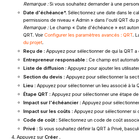
Remarque :
Si vous souhaitez demander à une personn
Date d'échéance*.
Sélectionnez une date dans le ca
permissions de niveau « Admin » dans l'outil QRT du pr
Remarque :
Le champ « Date d'échéance » est automat
QRT. Voir
Configurer les paramètres avancés : QRT
. 
du projet
.
Reçu de :
Appuyez pour sélectionner de qui la QRT a 
Entrepreneur responsable :
Ce champ est automatiq
Liste de diffusion :
Appuyez pour ajouter les utilisate
Section du devis :
Appuyez pour sélectionner la sect
Lieu :
Appuyez pour sélectionner un lieu associé à la 
Étape QRT :
Appuyez pour sélectionner une étape de 
Impact sur l'échéancier :
Appuyez pour sélectionner 
Impact sur les coûts :
Appuyez pour sélectionner si c
Code de coût :
Sélectionnez un code de coût associé
Privé :
Si vous souhaitez définir la QRT à Privé, bascu
Appuyez sur
Créer
.