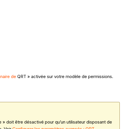
nnaire de
QRT » activée sur votre modèle de permissions.
 » doit être désactivé pour qu’un utilisateur disposant de
e. Voir
Configurer les paramètres avancés : QRT
.