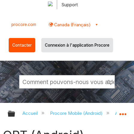
Support
procore.com
Canada (Français)
Contacter
Connexion à l'application Procore
Développer/réduire la hiérarchie g
Dé
Accueil
Procore Mobile (Android)
Applicati