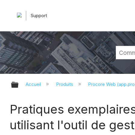
Support
Développer/réduire la hiérarchie 
Accueil
Produits
Procore Web (app.pr
Pratiques exemplaire
utilisant l'outil de g