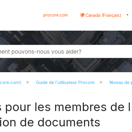
procore.com
Canada (Français)
globale
ocore.com)
Guide de l'utilisateur Procore
Niveau de 
s pour les membres de l
estion de documents