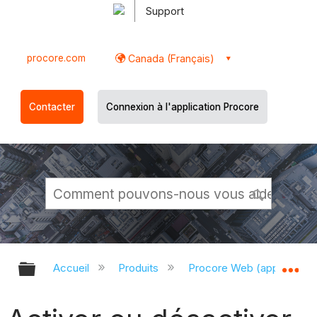
Support
procore.com
Canada (Français)
Contacter
Connexion à l'application Procore
Développer/réduire la hiérarchie g
Dé
Accueil
Produits
Procore Web (app.proco