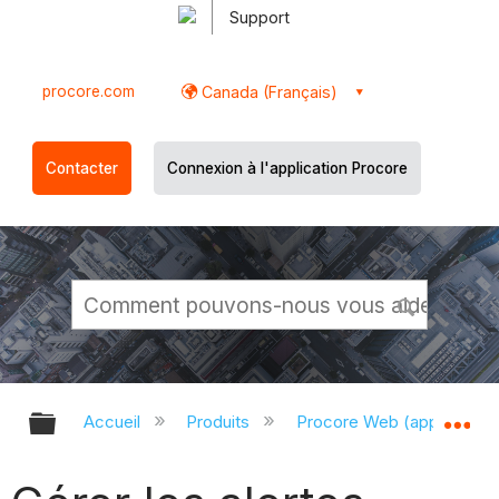
Support
procore.com
Canada (Français)
Contacter
Connexion à l'application Procore
Développer/réduire la hiérarchie g
Dé
Accueil
Produits
Procore Web (app.proco