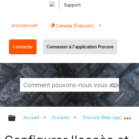
Support
procore.com
Canada (Français)
Contacter
Connexion à l'application Procore
Développer/réduire la hiérarchie g
Dé
Accueil
Produits
Procore Web (app.proco