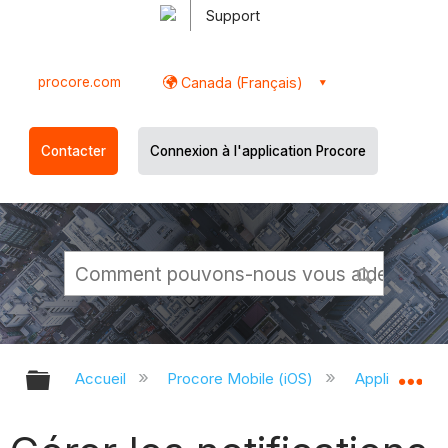
Support
procore.com
Canada (Français)
Contacter
Connexion à l'application Procore
Développer/réduire la hiérarchie g
Dé
Accueil
Procore Mobile (iOS)
Application P