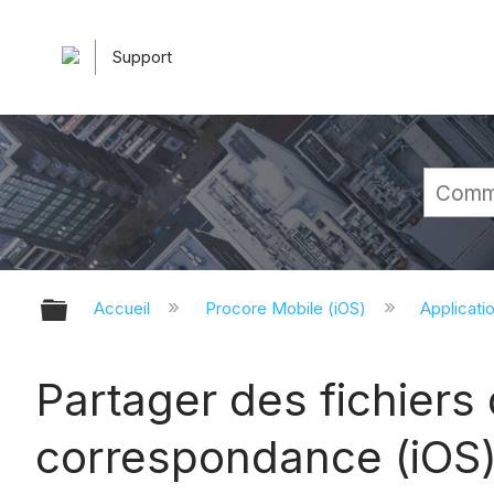
Support
Développer/réduire la hiérarchie 
Accueil
Procore Mobile (iOS)
Applicati
Partager des fichier
correspondance (iOS