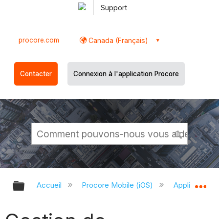
Support
procore.com
Canada (Français)
Contacter
Connexion à l'application Procore
Développer/réduire la hiérarchie g
Dé
Accueil
Procore Mobile (iOS)
Application P