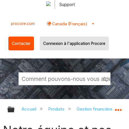
Support
procore.com
Canada (Français)
Contacter
Connexion à l'application Procore
Développer/réduire la hiérarchie g
Dé
Accueil
Produits
Gestion financière du porte