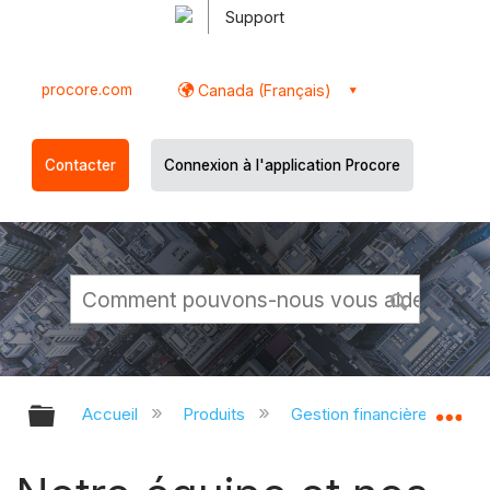
Support
procore.com
Canada (Français)
Contacter
Connexion à l'application Procore
Développer/réduire la hiérarchie g
Dé
Accueil
Produits
Gestion financière du porte