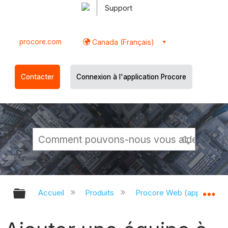
Support
procore.com
Canada (Français)
Contacter
Connexion à l'application Procore
Développer/réduire la hiérarchie g
Dé
Accueil
Produits
Procore Web (app.proco