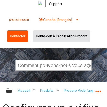
Support
procore.com
Canada (Français)
Contacter
Connexion à l'application Procore
Développer/réduire la hiérarchie g
Dé
Accueil
Produits
Procore Web (app.proco