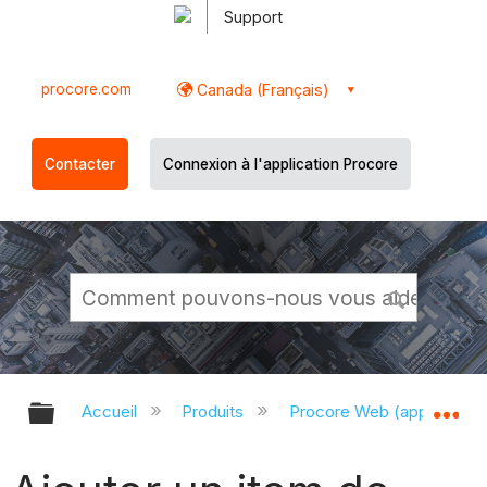
Support
procore.com
Canada (Français)
Contacter
Connexion à l'application Procore
Développer/réduire la hiérarchie g
Dé
Accueil
Produits
Procore Web (app.proco