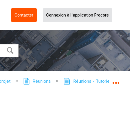
Contacter
Connexion à l'application Procore
projet
Réunions
Réunions - Tutoriels
A
Dév