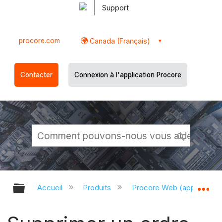
Support
procore.com
Canada (Français)
Contacter
Connexion à l'application Procore
Développer/réduire la hiérarchie g
Dé
Accueil
Produits
Procore Web (app.proco