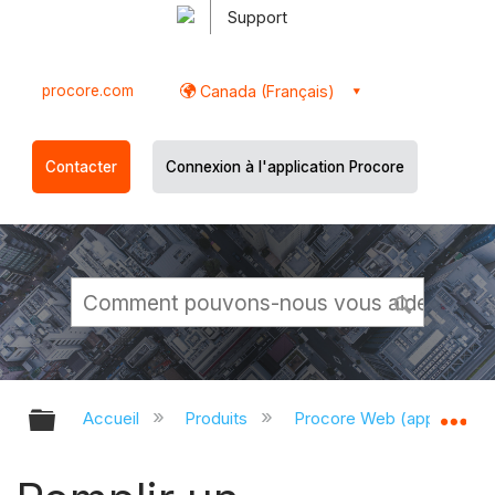
Support
procore.com
Canada (Français)
Contacter
Connexion à l'application Procore
Développer/réduire la hiérarchie g
Dé
Accueil
Produits
Procore Web (app.proco