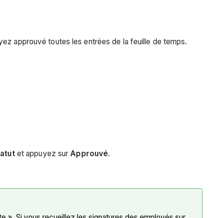
ez approuvé toutes les entrées de la feuille de temps.
tatut
et appuyez sur
Approuvé
.
e ». Si vous recueillez les signatures des employés sur