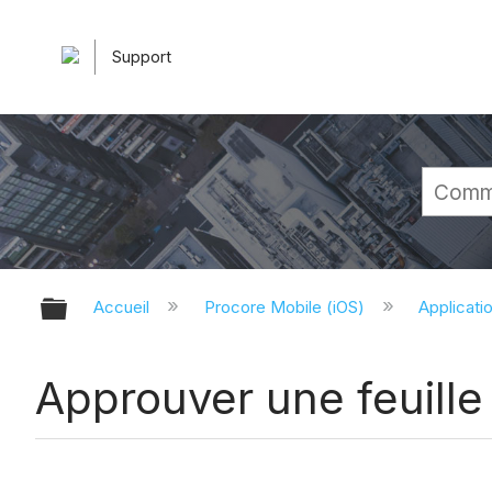
Support
Développer/réduire la hiérarchie 
Accueil
Procore Mobile (iOS)
Applicati
Approuver une feuille