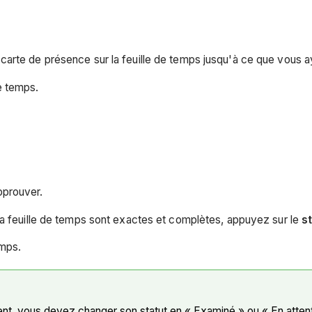
arte de présence sur la feuille de temps jusqu'à ce que vous ay
e temps.
pprouver.
la feuille de temps sont exactes et complètes, appuyez sur le
s
emps.
ment, vous devez changer son statut en « Examiné » ou « En attent