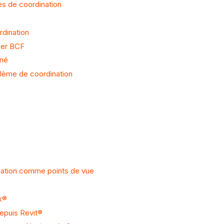
es de coordination
rdination
hier BCF
iné
blème de coordination
nation comme points de vue
k®
depuis Revit®