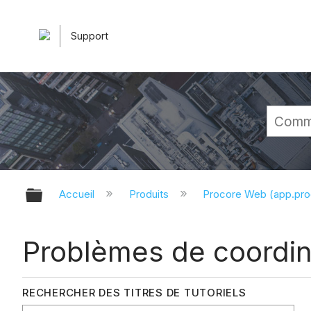
Support
Développer/réduire la hiérarchie 
Accueil
Produits
Procore Web (app.pr
Problèmes de coordina
RECHERCHER DES TITRES DE TUTORIELS