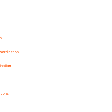
n
oordination
ination
tions