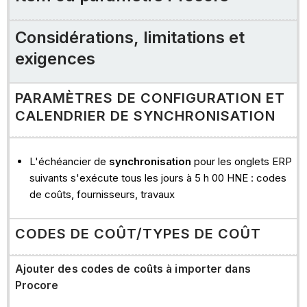
de
coût/Types
Considérations, limitations et
de
coût
exigences
projets
compagnies
PARAMÈTRES DE CONFIGURATION ET
engagements
CALENDRIER DE SYNCHRONISATION
ordres
de
L'échéancier de
synchronisation
pour les onglets ERP
changement
suivants s'exécute tous les jours à 5 h 00 HNE : codes
à
de coûts, fournisseurs, travaux
l'engagement
(ODC)
CODES DE COÛT/TYPES DE COÛT
factures
d'engagement
coûts
Ajouter des codes de coûts à importer dans
directs/paiements
Procore
émis