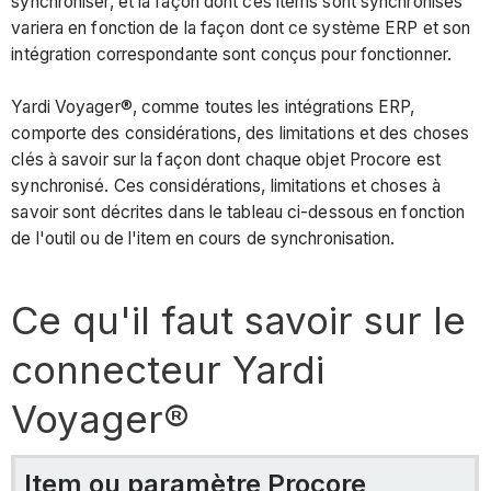
Yardi
synchroniser, et la façon dont ces items sont synchronisés
Voyager®
variera en fonction de la façon dont ce système ERP et son
intégration correspondante sont conçus pour fonctionner.
Item
ou
Yardi Voyager®, comme toutes les intégrations ERP,
paramètre
comporte des considérations, des limitations et des choses
Procore
clés à savoir sur la façon dont chaque objet Procore est
Considérations,
synchronisé. Ces considérations, limitations et choses à
limitations
savoir sont décrites dans le tableau ci-dessous en fonction
et
de l'outil ou de l'item en cours de synchronisation.
exigences
paramètres
Ce qu'il faut savoir sur le
de
configuration
connecteur Yardi
et
calendrier
Voyager®
de
synchronisation
Codes
Item ou paramètre Procore