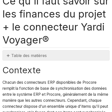
Ce qu'il faut savoir sur
les finances du projet
+ le connecteur Yardi
Voyager®
Table des matières
Contexte
Contexte
Ce
qu'il
faut
Chacun des connecteurs ERP disponibles de Procore
savoir
remplit la fonction de base de synchronisation des données
sur
entre le système ERP et Procore, généralement de la même
le
manière que les autres connecteurs. Cependant, chaque
connecteur
connecteur dispose d'un ensemble unique d'items qu'il peut