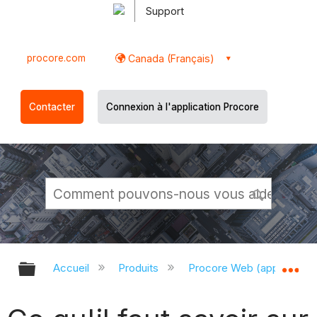
Support
procore.com
Canada (Français)
Contacter
Connexion à l'application Procore
Développer/réduire la hiérarchie g
Dé
Accueil
Produits
Procore Web (app.proco