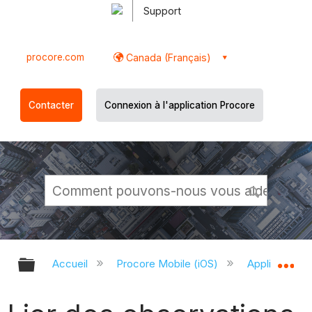
Support
procore.com
Canada (Français)
Contacter
Connexion à l'application Procore
Développer/réduire la hiérarchie g
Dé
Accueil
Procore Mobile (iOS)
Application P