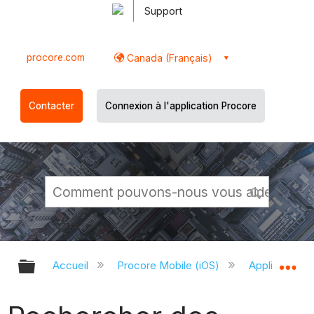
Support
procore.com
Canada (Français)
Contacter
Connexion à l'application Procore
Développer/réduire la hiérarchie g
Dé
Accueil
Procore Mobile (iOS)
Application P